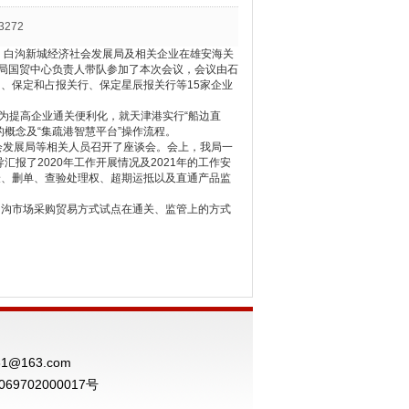
3272
关、白沟新城经济社会发展局及相关企业在雄安海关
我局国贸中心负责人带队参加了本次会议，会议由石
、保定和占报关行、保定星辰报关行等15家企业
为提高企业通关便利化，就天津港实行“船边直
的概念及“集疏港智慧平台”操作流程。
会发展局等相关人员召开了座谈会。会上，我局一
汇报了2020年工作开展情况及2021年的工作安
验、删单、查验处理权、超期运抵以及直通产品监
白沟市场采购贸易方式试点在通关、监管上的方式
@163.com
69702000017号