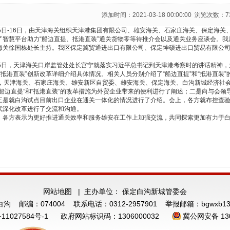
添加时间：2021-03-18 00:00:00 浏览次数：7
15日-16日，由天津海关组织天津港集团有限公司、雄安海关、石家庄海关、保定海
了智慧平台助力“船边直提、抵港直装”通关货物零等待推介会以及通关业务座谈会。
海关徐国栋处长主持。我区保定冀贸通进出口有限公司、保定坤硕进出口贸易有限公司
。
15日，天津海关口岸监管处处长宫宁就落实习近平总书记到天津港考察时的讲话精神，
和“抵港直装”创新改革详细介绍具体情况。相关人员分别介绍了“船边直提”和“抵港直装”
日，天津海关、石家庄海关、雄安新区自贸委、雄安海关、保定海关、白沟新城经济社
“船边直提”和“抵港直装”的改革措施为外贸企业带来的便利进行了阐述；二是向与会领导
三是就白沟试点目前出口企业在通关一体化的情况进行了介绍。会上，各方就布控查
式深化改革进行了交流和沟通。
，各方表示为更好推进通关效率和服务雄安在工作上加强交流，共同探索更加有力于
。
网站地图
| 主办单位： 保定白沟新城管委会
 邮编：074004 联系电话：0312-2957901 举报邮箱：bgwxb131
11027584号-1
政府网站标识码：1306000032
冀公网安备 130