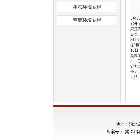
生态环境专栏
3月
营商环境专栏
召开
家庄
参会
3月
提”
16
是就
排；
管方
会后
方法
地址：河北白沟
备案号：
冀ICP备